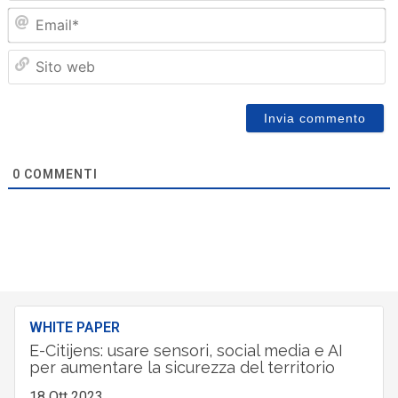
Em
Sit
we
0
COMMENTI
WHITE PAPER
E-Citijens: usare sensori, social media e AI
per aumentare la sicurezza del territorio
18 Ott 2023