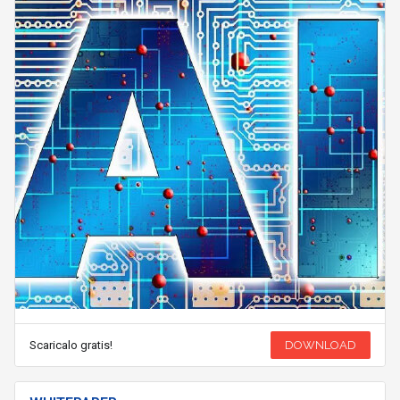
Scaricalo gratis!
DOWNLOAD