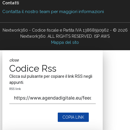
Contatti
Contatta il nostro team per maggiori informazioni
Nextwork360 - Codice fiscale e Partita IVA 13868590962 - © 2026
Nextwork360. ALL RIGHTS RESERVED. ISP AWS
Mappa del sito
close
Codice Rss
Clicca sul pulsante per copiare il link RSS negli
appunti.
RSS link
COPIA LINK