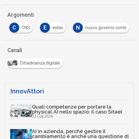
Argomenti
C
E
N
CNS
eidas
nuovo governo conte
Canali
Cittadinanza digitale
InnovAttori
Quali competenze per portare la
physical AI nello spazio: il caso Sitael
22 Lug 2026
AI in azienda, perché gestire il
cambiamento è anche una questione di