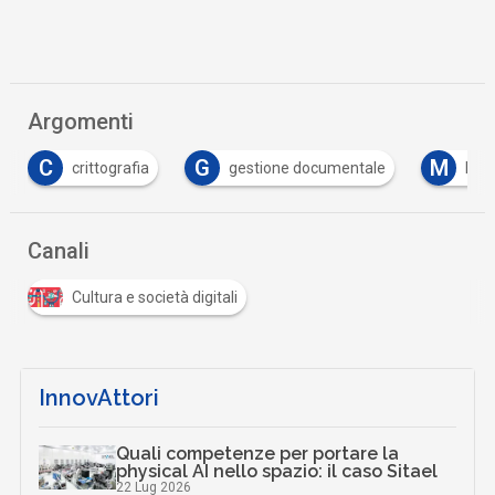
Argomenti
C
G
M
crittografia
gestione documentale
Mach
Canali
Cultura e società digitali
InnovAttori
Quali competenze per portare la
physical AI nello spazio: il caso Sitael
22 Lug 2026