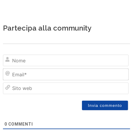
Partecipa alla community
N
Em
Si
w
0
COMMENTI