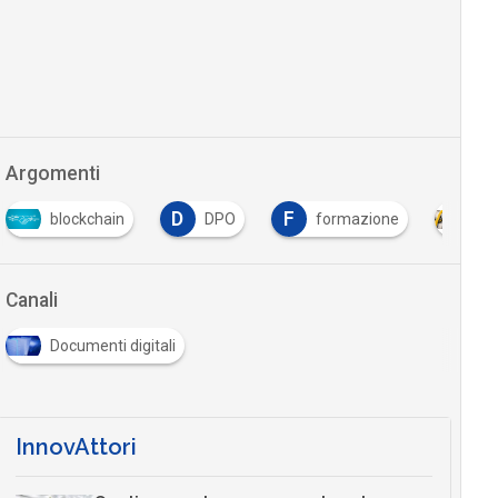
Argomenti
D
F
blockchain
DPO
formazione
Int
Canali
Documenti digitali
InnovAttori