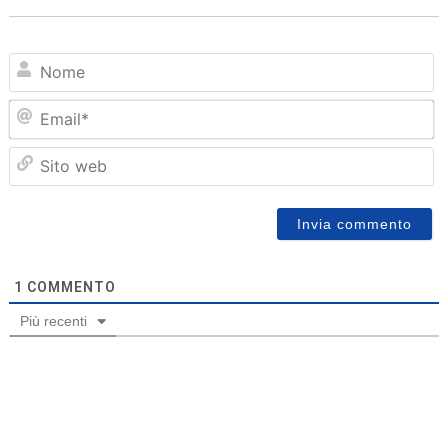
N
Em
Sit
we
1
COMMENTO
Più recenti