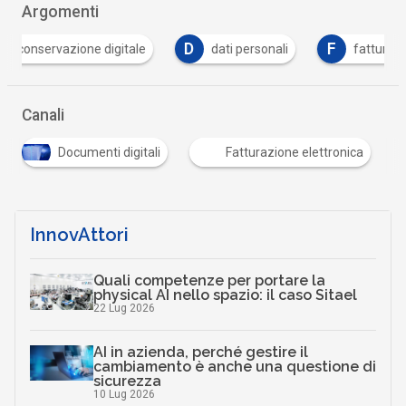
Argomenti
D
F
e digitale
dati personali
fattura elettronica
Canali
Documenti digitali
Fatturazione elettronica
InnovAttori
Quali competenze per portare la
physical AI nello spazio: il caso Sitael
22 Lug 2026
AI in azienda, perché gestire il
cambiamento è anche una questione di
sicurezza
10 Lug 2026