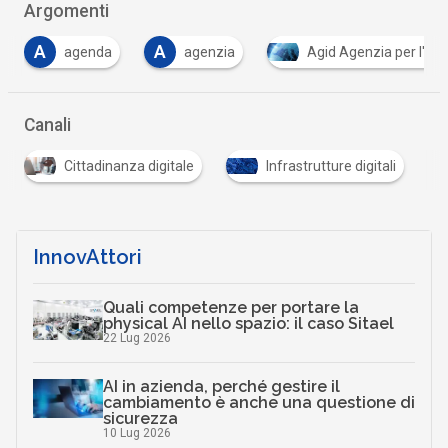
Argomenti
A
C
agenzia
Agid Agenzia per l'Italia Digitale
…
Canali
Cittadinanza digitale
Infrastrutture digitali
InnovAttori
Quali competenze per portare la
physical AI nello spazio: il caso Sitael
22 Lug 2026
AI in azienda, perché gestire il
cambiamento è anche una questione di
sicurezza
10 Lug 2026