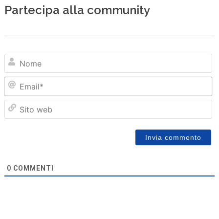
Partecipa alla community
N
Em
Sit
we
0
COMMENTI