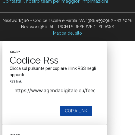
Contatta il nostro team per maggiori informazioni
Nextwork360 - Codice fiscale e Partita IVA 13868590962 - © 2026
Nextwork360. ALL RIGHTS RESERVED. ISP AWS
Mappa del sito
close
Codice Rss
Clicca sul pulsante per copiare il link RSS negli
appunti.
RSS link
COPIA LINK
close