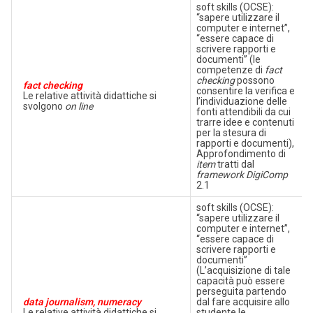
soft skills (OCSE):
“sapere utilizzare il
computer e internet”,
“essere capace di
scrivere rapporti e
documenti” (le
competenze di
fact
checking
possono
fact checking
consentire la verifica e
Le relative attività didattiche si
l’individuazione delle
svolgono
on line
fonti attendibili da cui
trarre idee e contenuti
per la stesura di
rapporti e documenti),
Approfondimento di
item
tratti dal
framework DigiComp
2.1
soft skills (OCSE):
“sapere utilizzare il
computer e internet”,
“essere capace di
scrivere rapporti e
documenti”
(L’acquisizione di tale
capacità può essere
perseguita partendo
data journalism,
numeracy
dal fare acquisire allo
Le relative attività didattiche si
studente le