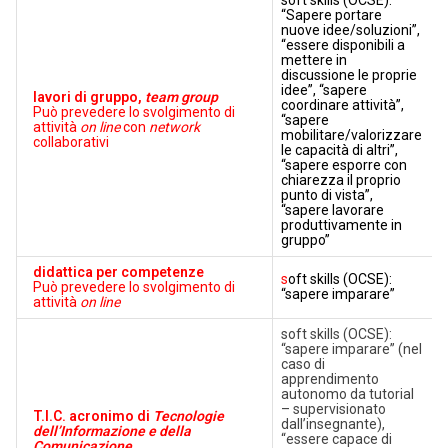
soft skills (OCSE):
“Sapere portare
nuove idee/soluzioni”,
“essere disponibili a
mettere in
discussione le proprie
idee”, “sapere
lavori di gruppo,
team group
coordinare attività”,
Può prevedere lo svolgimento di
“sapere
attività
on line
con
network
mobilitare/valorizzare
collaborativi
le capacità di altri”,
“sapere esporre con
chiarezza il proprio
punto di vista”,
“sapere lavorare
produttivamente in
gruppo”
didattica per competenze
s
oft skills (OCSE):
Può prevedere lo svolgimento di
“sapere imparare”
attività
on line
soft skills (OCSE):
“sapere imparare” (nel
caso di
apprendimento
autonomo da tutorial
– supervisionato
T.I.C. acronimo di
Tecnologie
dall’insegnante),
dell’Informazione e della
“essere capace di
Comunicazione