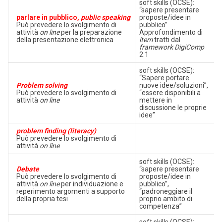
soft skills (OCSE):
“sapere presentare
parlare in pubblico,
public speaking
proposte/idee in
Può prevedere lo svolgimento di
pubblico”
attività
on line
per la preparazione
Approfondimento di
della presentazione elettronica
item
tratti dal
framework DigiComp
2.1
soft skills (OCSE):
“Sapere portare
Problem solving
nuove idee/soluzioni”,
Può prevedere lo svolgimento di
“essere disponibili a
attività
on line
mettere in
discussione le proprie
idee”
problem finding (literacy)
Può prevedere lo svolgimento di
attività
on line
soft skills (OCSE):
Debate
“sapere presentare
Può prevedere lo svolgimento di
proposte/idee in
attività
on line
per individuazione e
pubblico”,
reperimento argomenti a supporto
“padroneggiare il
della propria tesi
proprio ambito di
competenza”