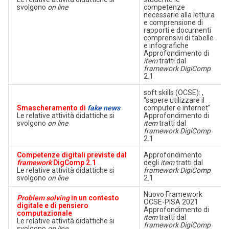
svolgono
on line
competenze
necessarie alla lettura
e comprensione di
rapporti e documenti
comprensivi di tabelle
e infografiche
Approfondimento di
item
tratti dal
framework DigiComp
2.1
soft skills (OCSE): ,
“sapere utilizzare il
Smascheramento di
fake news
computer e internet”
Le relative attività didattiche si
Approfondimento di
svolgono
on line
item
tratti dal
framework DigiComp
2.1
Competenze digitali previste dal
Approfondimento
framework
DigComp 2.1
degli
item
tratti dal
Le relative attività didattiche si
framework DigiComp
svolgono
on line
2.1
Nuovo Framework
Problem solving
in un contesto
OCSE-PISA 2021
digitale e di pensiero
Approfondimento di
computazionale
item
tratti dal
Le relative attività didattiche si
framework DigiComp
svolgono
on line