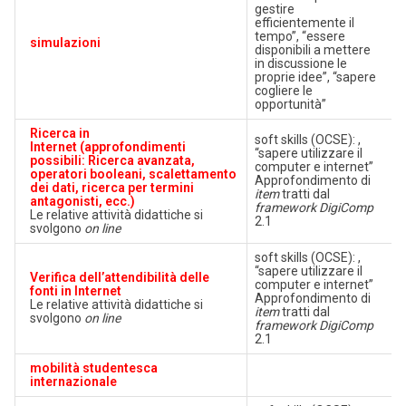
gestire
efficientemente il
tempo”, “essere
simulazioni
disponibili a mettere
in discussione le
proprie idee”, “sapere
cogliere le
opportunità”
Ricerca in
soft skills (OCSE): ,
Internet
(approfondimenti
“sapere utilizzare il
possibili: Ricerca avanzata,
computer e internet”
operatori booleani, scalettamento
Approfondimento di
dei dati, ricerca per termini
item
tratti dal
antagonisti, ecc.)
framework DigiComp
Le relative attività didattiche si
2.1
svolgono
on line
soft skills (OCSE): ,
“sapere utilizzare il
Verifica dell’attendibilità delle
computer e internet”
fonti in Internet
Approfondimento di
Le relative attività didattiche si
item
tratti dal
svolgono
on line
framework DigiComp
2.1
mobilità studentesca
internazionale