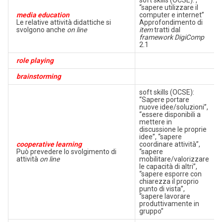
soft skills (OCSE): ,
“sapere utilizzare il
media education
computer e internet”
Le relative attività didattiche si
Approfondimento di
svolgono anche
on line
item
tratti dal
framework DigiComp
2.1
role playing
brainstorming
soft skills (OCSE):
“Sapere portare
nuove idee/soluzioni”,
“essere disponibili a
mettere in
discussione le proprie
idee”, “sapere
cooperative learning
coordinare attività”,
Può prevedere lo svolgimento di
“sapere
attività
on line
mobilitare/valorizzare
le capacità di altri”,
“sapere esporre con
chiarezza il proprio
punto di vista”,
“sapere lavorare
produttivamente in
gruppo”