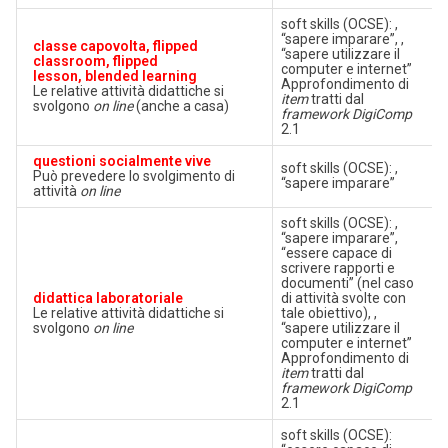
soft skills (OCSE): ,
“sapere imparare”, ,
classe capovolta,
flipped
“sapere utilizzare il
classroom,
flipped
computer e internet”
lesson,
blended learning
Approfondimento di
Le relative attività didattiche si
item
tratti dal
svolgono
on line
(anche a casa)
framework DigiComp
2.1
questioni socialmente vive
soft skills (OCSE): ,
Può prevedere lo svolgimento di
“sapere imparare”
attività
on line
soft skills (OCSE): ,
“sapere imparare”,
“essere capace di
scrivere rapporti e
documenti” (nel caso
didattica laboratoriale
di attività svolte con
Le relative attività didattiche si
tale obiettivo), ,
svolgono
on line
“sapere utilizzare il
computer e internet”
Approfondimento di
item
tratti dal
framework DigiComp
2.1
soft skills (OCSE):