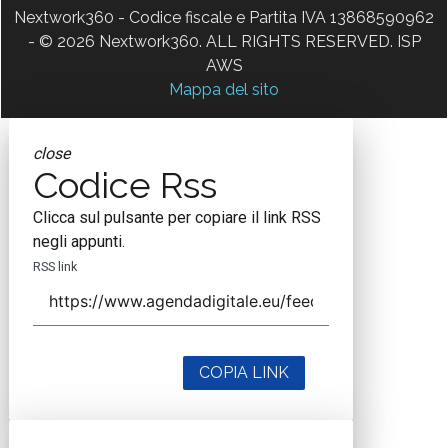
Nextwork360 - Codice fiscale e Partita IVA 13868590962
- © 2026 Nextwork360. ALL RIGHTS RESERVED. ISP
AWS
Mappa del sito
close
Codice Rss
Clicca sul pulsante per copiare il link RSS
negli appunti.
RSS link
COPIA LINK