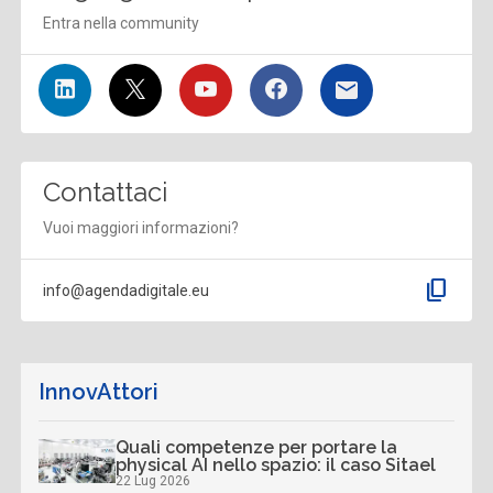
Entra nella community
Contattaci
Vuoi maggiori informazioni?
content_copy
info@agendadigitale.eu
InnovAttori
Quali competenze per portare la
physical AI nello spazio: il caso Sitael
22 Lug 2026