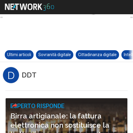
Ultimi articoli
Sovranità digitale
Cittadinanza digitale
Intel
D
DDT
ESPERTO RISPONDE
Birra artigianale: la fattura
elettronica non sostituisce la