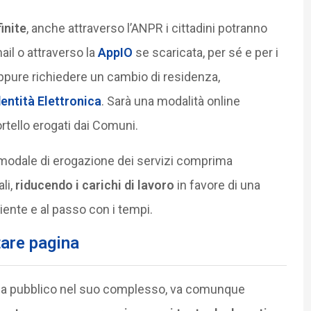
inite
, anche attraverso l’ANPR i cittadini potranno
ail o attraverso la
AppIO
se scaricata, per sé e per i
ppure richiedere un cambio di residenza,
dentità Elettronica
. Sarà una modalità online
ortello erogati dai Comuni.
modale di erogazione dei servizi comprima
li,
riducendo i carichi di lavoro
in favore di una
ente e al passo con i tempi.
tare pagina
stema pubblico nel suo complesso, va comunque