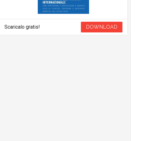
Scaricalo gratis!
DOWNLOAD