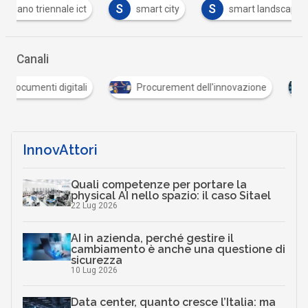
S
S
T
smart city
smart landscape
team digita
Canali
Procurement dell'innovazione
Sanità digitale
InnovAttori
Quali competenze per portare la
physical AI nello spazio: il caso Sitael
22 Lug 2026
AI in azienda, perché gestire il
cambiamento è anche una questione di
sicurezza
10 Lug 2026
Data center, quanto cresce l’Italia: ma