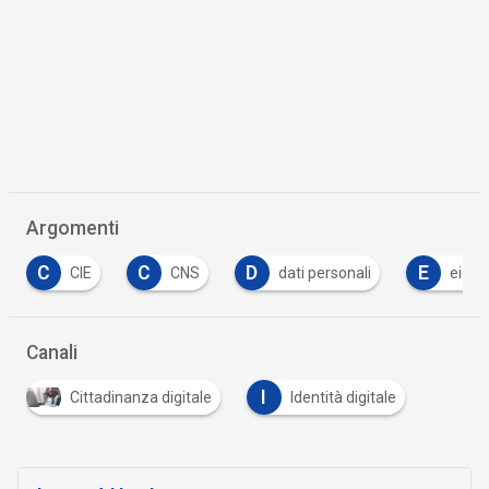
Argomenti
C
C
D
E
CIE
CNS
dati personali
eidas
Canali
I
Cittadinanza digitale
Identità digitale