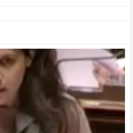
A
C
C
a
anticorruzione
cittadini
cittadino