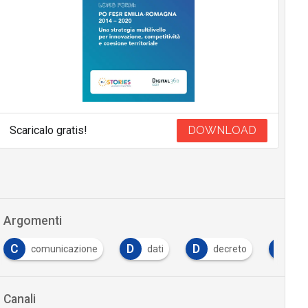
Scaricalo gratis!
DOWNLOAD
Argomenti
C
D
D
D
comunicazione
dati
decreto
de
Canali