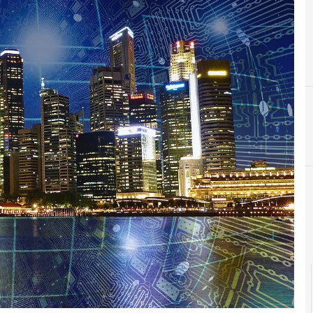
C
CIE