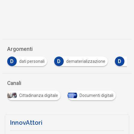
Argomenti
D
D
D
dati personali
dematerializzazione
dig
Canali
Cittadinanza digitale
Documenti digitali
InnovAttori