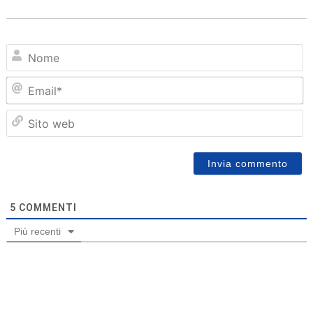
N
Em
Sit
we
5
COMMENTI
Più recenti