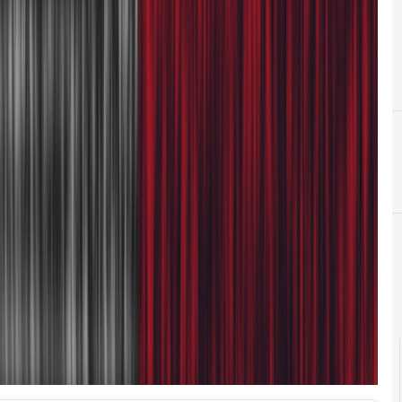
C
CIE
Cittadinanza digitale