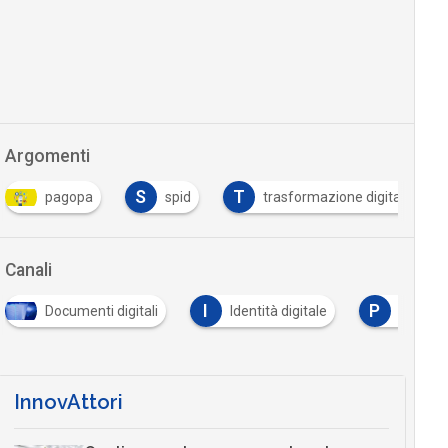
Argomenti
S
T
pagopa
spid
trasformazione digitale
Canali
I
P
Documenti digitali
Identità digitale
Pagamenti di
InnovAttori