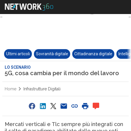
Ultimi articoli
Sovranità digitale
Cittadinanza digitale
Intelli
LO SCENARIO
5G, cosa cambia per il mondo del lavoro
Home
Infrastrutture Digitali
Mercati verticali e Tlc sempre più integrati con
il salto di paradigma abilitato dalle nuove reti.