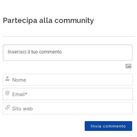
Partecipa alla community
N
Em
Sit
we