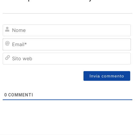
N
Em
Sit
we
0
COMMENTI