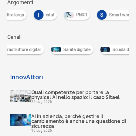
Argomenti
I
S
T
istat
PNRR
Smart working
t
Canali
utture digitali
Sanità digitale
Scuola digitale
InnovAttori
Quali competenze per portare la
physical AI nello spazio: il caso Sitael
22 Lug 2026
AI in azienda, perché gestire il
cambiamento è anche una questione di
sicurezza
10 Lug 2026