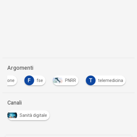
Argomenti
F
T
T
fse
PNRR
telemedicina
tras
Canali
Sanità digitale