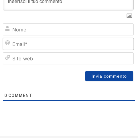
N
Em
Sit
we
0
COMMENTI