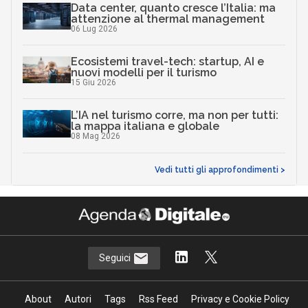
Data center, quanto cresce l’Italia: ma
attenzione al thermal management
06 Lug 2026
Ecosistemi travel-tech: startup, AI e
nuovi modelli per il turismo
15 Giu 2026
L’IA nel turismo corre, ma non per tutti:
la mappa italiana e globale
08 Mag 2026
Vedi tutti gli approfondimenti >
Seguici
About
Autori
Tags
Rss Feed
Privacy e Cookie Policy