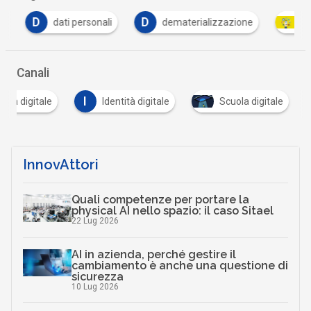
D
D
dati personali
dematerializzazione
pag
Canali
I
anza digitale
Identità digitale
Scuola digitale
InnovAttori
Quali competenze per portare la
physical AI nello spazio: il caso Sitael
22 Lug 2026
AI in azienda, perché gestire il
cambiamento è anche una questione di
sicurezza
10 Lug 2026