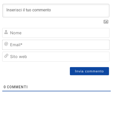
N
Em
Sit
we
0
COMMENTI