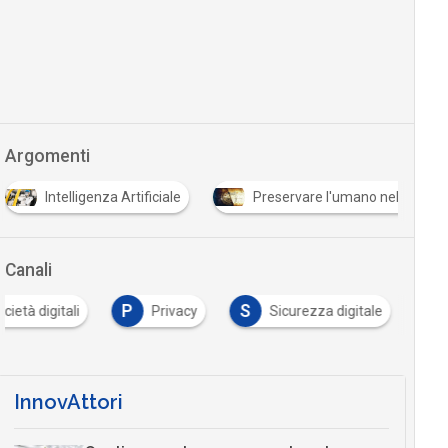
Argomenti
T
Preservare l'umano nella società digitale
Tutto su G
Canali
P
S
cietà digitali
Privacy
Sicurezza digitale
InnovAttori