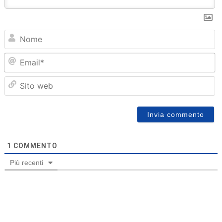
N
Em
Sit
we
1
COMMENTO
Più recenti