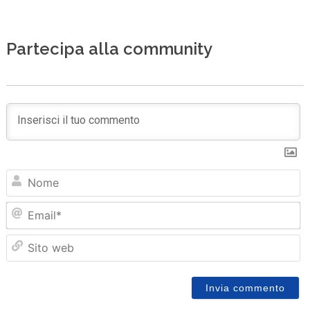
Partecipa alla community
N
Em
Sit
we