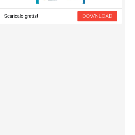
Scaricalo gratis!
DOWNLOAD