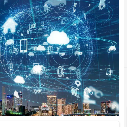
5
5G
C
competenze digitali