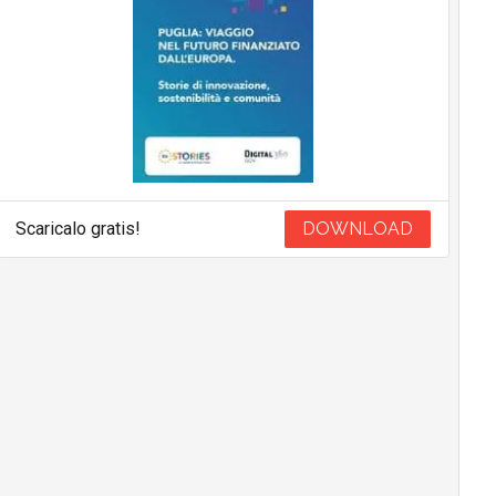
Scaricalo gratis!
DOWNLOAD