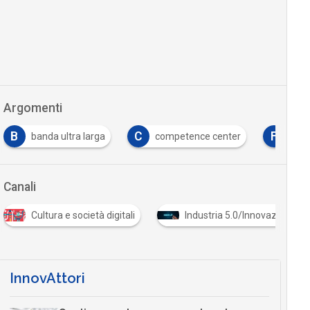
Argomenti
B
C
F
banda ultra larga
competence center
for
Canali
Cultura e società digitali
Industria 5.0/Innovazione in
InnovAttori