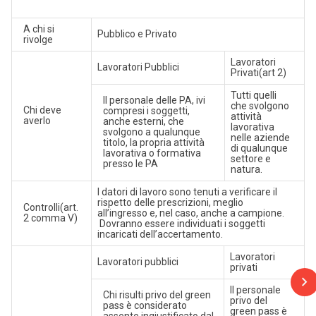
A chi si
Pubblico e Privato
rivolge
Lavoratori
Lavoratori Pubblici
Privati(art 2)
Tutti quelli
Il personale delle PA, ivi
che svolgono
Chi deve
compresi i soggetti,
attività
averlo
anche esterni, che
lavorativa
svolgono a qualunque
nelle aziende
titolo, la propria attività
di qualunque
lavorativa o formativa
settore e
presso le PA
natura.
I datori di lavoro sono tenuti a verificare il
rispetto delle prescrizioni, meglio
Controlli(art.
all’ingresso e, nel caso, anche a campione.
2 comma V)
Dovranno essere individuati i soggetti
incaricati dell’accertamento.
Lavoratori
Lavoratori pubblici
privati
Il personale
Chi risulti privo del green
privo del
pass è considerato
green pass è
assente ingiustificato dal