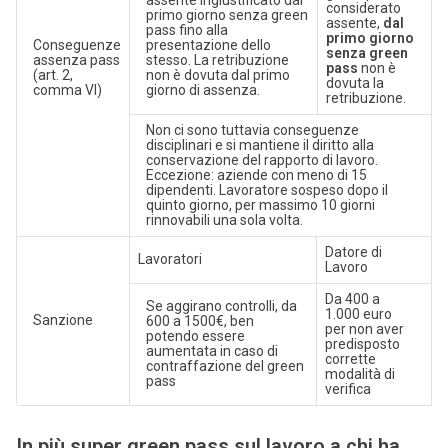
considerato
primo giorno senza green
assente,
dal
pass fino alla
primo giorno
Conseguenze
presentazione dello
senza green
assenza pass
stesso. La retribuzione
pass
non è
(art. 2,
non è dovuta dal primo
dovuta la
comma VI)
giorno di assenza.
retribuzione.
Non ci sono tuttavia conseguenze
disciplinari e si mantiene il diritto alla
conservazione del rapporto di lavoro.
Eccezione: aziende con meno di 15
dipendenti. Lavoratore sospeso dopo il
quinto giorno, per massimo 10 giorni
rinnovabili una sola volta.
Datore di
Lavoratori
Lavoro
Da 400 a
Se aggirano controlli, da
1.000 euro
Sanzione
600 a 1500€, ben
per non aver
potendo essere
predisposto
aumentata in caso di
corrette
contraffazione del green
modalità di
pass
verifica
In più super green pass sul lavoro a chi ha