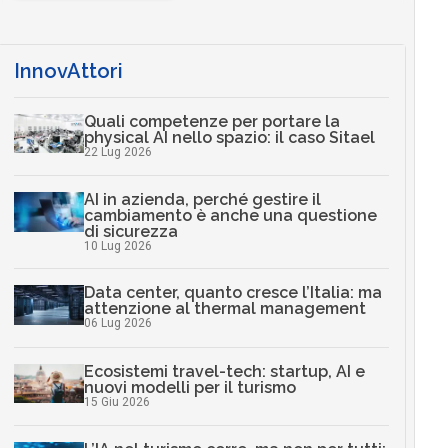
InnovAttori
Quali competenze per portare la
physical AI nello spazio: il caso Sitael
22 Lug 2026
AI in azienda, perché gestire il
cambiamento è anche una questione
di sicurezza
10 Lug 2026
Data center, quanto cresce l’Italia: ma
attenzione al thermal management
06 Lug 2026
Ecosistemi travel-tech: startup, AI e
nuovi modelli per il turismo
15 Giu 2026