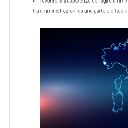
favorire la trasparenza dell’agire ammin
tra amministrazioni da una parte e cittadini